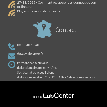
27/11/2025 - Comment récupérer des données de son
ordinateur
Blog récupération de données
Contact
03 83 40 50 40
data@labcenter.fr
Permanence technique
du lundi au dimanche 24h/24.
Secrétariat et accueil client
du lundi au vendredi 9h à 12h - 13h à 17h sans rendez-vous.