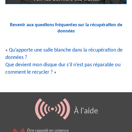
Revenir aux questions fréquentes sur la récupération de
données
Qu’apporte une salle blanche dans la récupération de
«
données ?
Que devient mon disque dur s’il n’est pas réparable ou
comment le recycler ?
»
À l'aide
Être rappelé en urgence