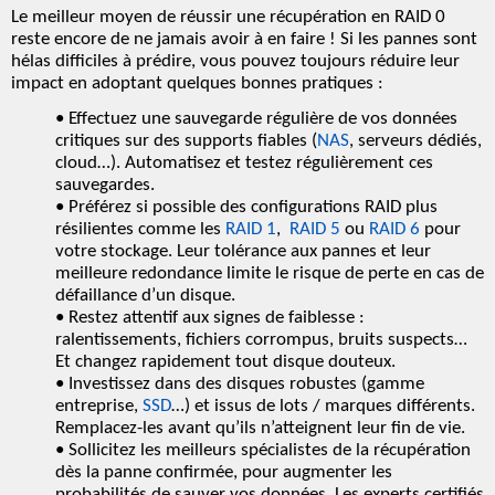
Le meilleur moyen de
réussir une récupération en RAID 0
reste encore de ne jamais avoir à en faire ! Si les pannes sont
hélas difficiles à prédire, vous pouvez toujours réduire leur
impact en adoptant quelques bonnes pratiques :
•
Effectuez une sauvegarde régulière de vos données
critiques
sur des supports fiables (
NAS
, serveurs dédiés,
cloud…). Automatisez et testez régulièrement ces
sauvegardes
.
•
Préférez si possible des configurations RAID plus
résilientes comme les
RAID 1
,
RAID 5
ou
RAID 6
pour
votre stockage
. Leur tolérance aux pannes et leur
meilleure redondance limite le risque de perte en cas de
défaillance d’un disque.
•
Restez attentif aux signes de faiblesse
:
ralentissements,
fichiers
corrompus, bruits suspects…
Et changez rapidement tout disque douteux.
•
Investissez dans des disques robustes
(gamme
entreprise,
SSD
…) et issus de lots / marques différents.
Remplacez-les avant qu’ils n’atteignent leur fin de vie.
•
Sollicitez les meilleurs spécialistes de la récupération
dès la panne confirmée
, pour augmenter les
probabilités de
sauver
vos données. Les experts certifiés