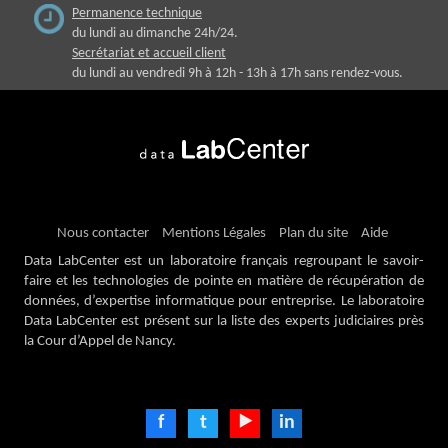
Permanence technique
du lundi au dimanche 24h/24.
Secrétariat et accueil client
du lundi au vendredi 9h à 12h - 13h à 17h sans rendez-vous.
Nous contacter
Mentions Légales
Plan du site
Aide
Data LabCenter est un laboratoire français regroupant le savoir-
faire et les technologies de pointe en matière de récupération de
données, d’expertise informatique pour entreprise. Le laboratoire
Data LabCenter est présent sur la liste des experts judiciaires près
la Cour d’Appel de Nancy.
f
t
⯈
in