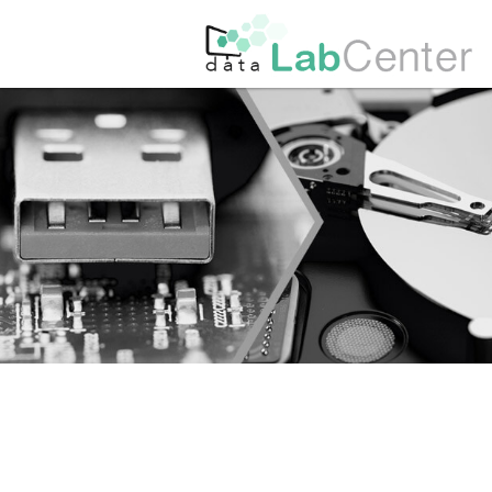
Récupération de données dis
Demandez vo
Récupération de données SS
Récupérati
Récupération de données car
Questions 
Récupération de données té
Glossaire
Récupération de données Ser
Voir les der
Récupération de données NA
Pourquoi ch
Récupération de données de 
Investigat
Récupération NAS QNAP
Télécharge
Récupération de données Se
Comparatif 
Récupération de données ser
Récupération de données pa
Récupération de données Sy