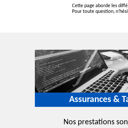
Récupération de données HP
Cette page aborde les diff
Pour toute question, n’hés
Récupération de données DE
Récupération de données LS
Récupération de données sur
Récupération de donné
Récupération de données RAID 0
Récupération de données RAID 1
Récupération de données RAID 5
Récupération de données RAID 6
Assurances & Ta
Nos prestations so