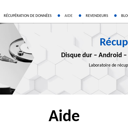
RÉCUPÉRATION DE DONNÉES
AIDE
REVENDEURS
BL
que dur
tre devis gratuit
Espace revendeurs
Conseils et généralités
D
on sur mesure
Devenir revendeur
L’actualité des marques
Récup
te mémoire
/ réponses fréquentes
Reportages d’experts
léphone
Disque dur – Android –
veur et NAS
niers cas traités
Laboratoire de récup
S
oisir le laboratoire Data LabCenter
serveur NAS HP
ion Numérique
ment
rveur
de nos services
veurs virtuels VMware
Aide
r marque
nology