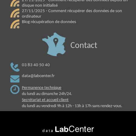
29/11/2025 - Comment récupérer des données depuis un
disque non initialisé
27/11/2025 - Comment récupérer des données de son
ordinateur
Blog récupération de données
Contact
03 83 40 50 40
data@labcenter.fr
Permanence technique
du lundi au dimanche 24h/24.
Secrétariat et accueil client
du lundi au vendredi 9h à 12h - 13h à 17h sans rendez-vous.