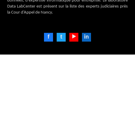
données, d’expertise informatique pour entreprise. Le laboratoire
Data LabCenter est présent sur la liste des experts judiciaires près
la Cour d’Appel de Nancy.
f
t
⯈
in