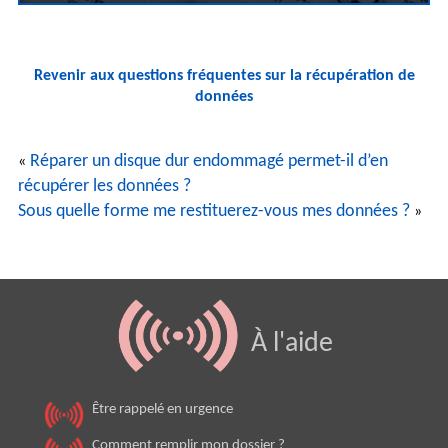
Revenir aux questions fréquentes sur la récupération de
données
Réparer un disque dur endommagé permet-il d’en
«
récupérer les données ?
Sous quelle forme me restituerez-vous mes données ?
»
À l'aide
Être rappelé en urgence
Comment remplir mon dossier ?