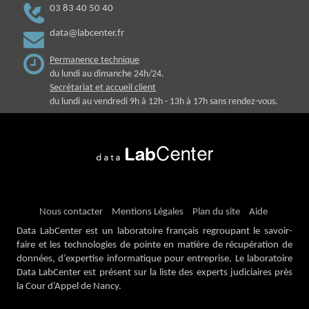
03 83 40 50 40
data@labcenter.fr
Permanence technique
du lundi au dimanche 24h/24.
Secrétariat et accueil client
du lundi au vendredi 9h à 12h - 13h à 17h sans rendez-vous.
Nous contacter
Mentions Légales
Plan du site
Aide
Data LabCenter est un laboratoire français regroupant le savoir-
faire et les technologies de pointe en matière de récupération de
données, d’expertise informatique pour entreprise. Le laboratoire
Data LabCenter est présent sur la liste des experts judiciaires près
la Cour d’Appel de Nancy.