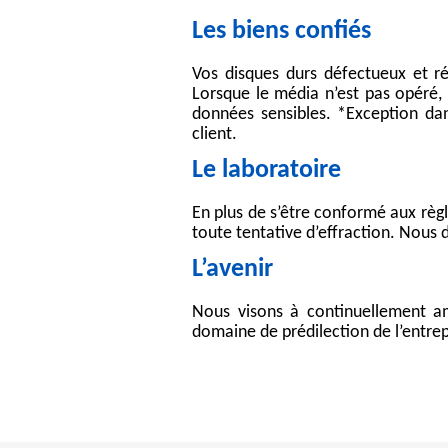
Récupération de données HP
Les biens confiés
Récupération de données DE
Vos disques durs défectueux et ré
Récupération de données LS
Lorsque le média n’est pas opéré, 
Récupération de données sur
données sensibles. *Exception dan
client.
Récupération de donné
Le laboratoire
Récupération de données RAID 0
Récupération de données RAID 1
En plus de s’être conformé aux règle
Récupération de données RAID 5
toute tentative d’effraction. Nous
Récupération de données RAID 6
L’avenir
Nous visons à continuellement amé
domaine de prédilection de l’entre