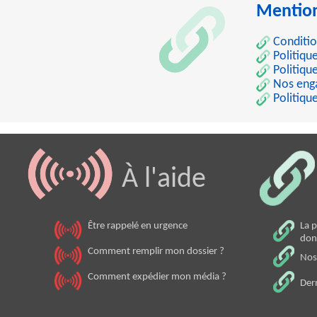
Mentions
Conditio
Politiqu
Politiqu
Nos eng
Politique
À l'aide
Être rappelé en urgence
La 
don
Comment remplir mon dossier ?
Nos
Comment expédier mon média ?
Der