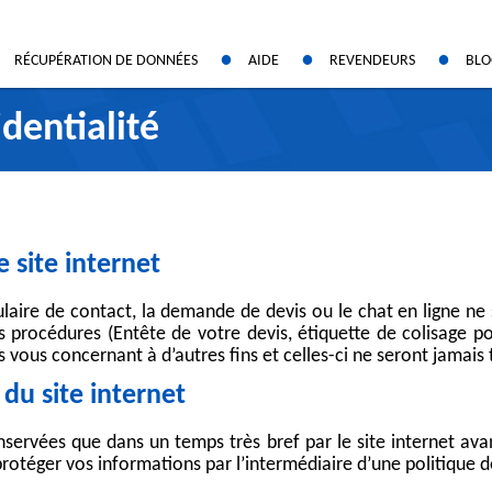
RÉCUPÉRATION DE DONNÉES
AIDE
REVENDEURS
BL
que dur
tre devis gratuit
Espace revendeurs
Conseils et généralités
identialité
D
on sur mesure
Devenir revendeur
L’actualité des marques
te mémoire
/ réponses fréquentes
Reportages d’experts
léphone
veur et NAS
niers cas traités
 site internet
S
oisir le laboratoire Data LabCenter
serveur NAS HP
ion Numérique
aire de contact, la demande de devis ou le chat en ligne ne s
es procédures (Entête de votre devis, étiquette de colisage 
ment
ns vous concernant à d’autres fins et celles-ci ne seront jamai
rveur
de nos services
du site internet
veurs virtuels VMware
r marque
nservées que dans un temps très bref par le site internet avan
rotéger vos informations par l’intermédiaire d’une politique d
nology