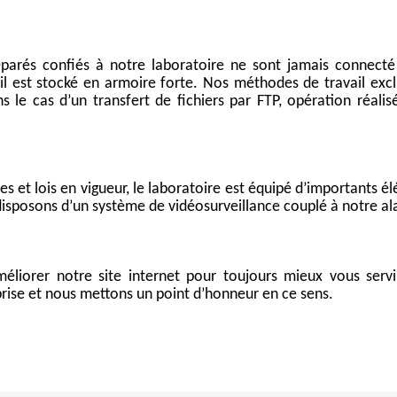
LL
parés confiés à notre laboratoire ne sont jamais connecté 
I MegaRAID
il est stocké en armoire forte. Nos méthodes de travail exclue
 serveur IBM
s le cas d’un transfert de fichiers par FTP, opération réal
es RAID
s et lois en vigueur, le laboratoire est équipé d’importants él
 disposons d’un système de vidéosurveillance couplé à notre a
liorer notre site internet pour toujours mieux vous servi
prise et nous mettons un point d’honneur en ce sens.