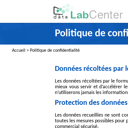
Récupération de données dis
Demandez vo
Politique de conf
Récupération de données SS
Récupérati
Récupération de données car
Questions 
Accueil
>
Politique de confidentialité
Récupération de données té
Glossaire
Récupération de données Ser
Voir les der
Données récoltées par le
Récupération de données NA
Pourquoi ch
Récupération de données de 
Investigat
Les données récoltées par le formul
mieux vous servir et d’accélérer l
Récupération NAS QNAP
Télécharge
n’utiliserons jamais les informatio
Récupération de données Se
Comparatif 
Protection des données 
Récupération de données ser
Récupération de données pa
Les données recueillies ne sont co
toutes les mesures possibles pour p
Récupération de données Sy
commercial sécurisé.