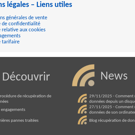
 légales – Liens utiles
ns générales de vente
e de confidentialité
e relative aux cookies
agements
 tarifaire
News
Découvrir
procédure de récupération de
29/11/2025 - Comment r
nées
données depuis un disque 
27/11/2025 - Comment r
 engagements
données de son ordinate
nières pannes traitées
Blog récupération de do