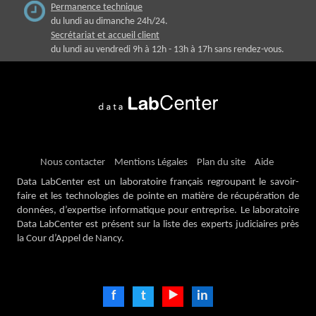
Permanence technique
du lundi au dimanche 24h/24.
Secrétariat et accueil client
du lundi au vendredi 9h à 12h - 13h à 17h sans rendez-vous.
Nous contacter
Mentions Légales
Plan du site
Aide
Data LabCenter est un laboratoire français regroupant le savoir-
faire et les technologies de pointe en matière de récupération de
données, d’expertise informatique pour entreprise. Le laboratoire
Data LabCenter est présent sur la liste des experts judiciaires près
la Cour d’Appel de Nancy.
f
t
⯈
in