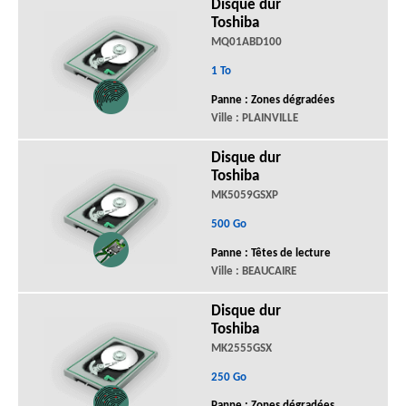
Disque dur
Toshiba
MQ01ABD100
1 To
Panne : Zones dégradées
Ville : PLAINVILLE
Disque dur
Toshiba
MK5059GSXP
500 Go
Panne : Têtes de lecture
Ville : BEAUCAIRE
Disque dur
Toshiba
MK2555GSX
250 Go
Panne : Zones dégradées