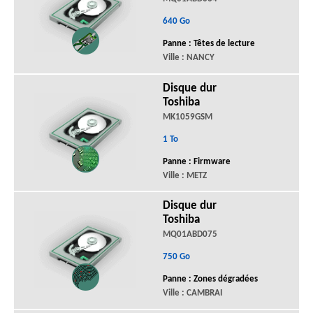
640 Go
Panne : Têtes de lecture
Ville : NANCY
Disque dur
Toshiba
MK1059GSM
1 To
Panne : Firmware
Ville : METZ
Disque dur
Toshiba
MQ01ABD075
750 Go
Panne : Zones dégradées
Ville : CAMBRAI