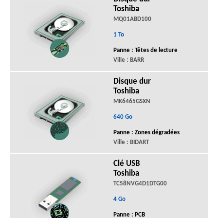
Toshiba
MQ01ABD100
1 To
Panne : Têtes de lecture
Ville : BARR
Disque dur
Toshiba
MK6465GSXN
640 Go
Panne : Zones dégradées
Ville : BIDART
Clé USB
Toshiba
TC58NVG4D1DTG00
4 Go
Panne : PCB