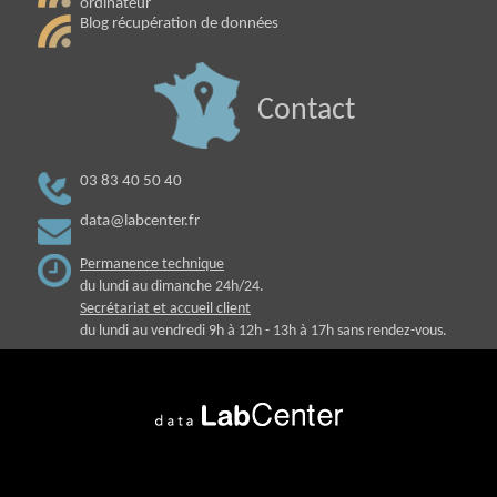
ordinateur
Blog récupération de données
Contact
03 83 40 50 40
data@labcenter.fr
Permanence technique
du lundi au dimanche 24h/24.
Secrétariat et accueil client
du lundi au vendredi 9h à 12h - 13h à 17h sans rendez-vous.