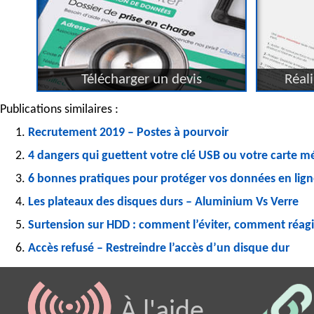
Télécharger un devis
Réali
Publications similaires :
Recrutement 2019 – Postes à pourvoir
4 dangers qui guettent votre clé USB ou votre carte 
6 bonnes pratiques pour protéger vos données en lig
Les plateaux des disques durs – Aluminium Vs Verre
Surtension sur HDD : comment l’éviter, comment réagi
Accès refusé – Restreindre l’accès d’un disque dur
À l'aide