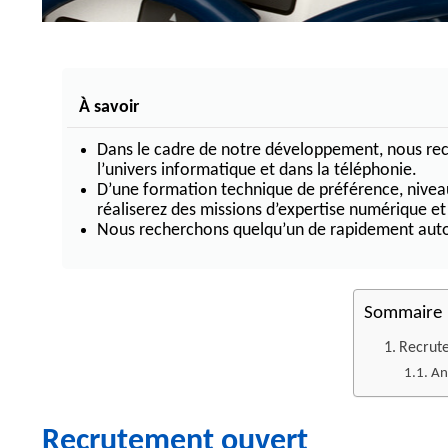
Récupération de données HP
Récupération de données DE
Récupération de données LS
Récupération de données sur
À savoir
Récupération de donné
Dans le cadre de notre développement, nous rec
l’univers informatique et dans la téléphonie.
Récupération de données RAID 0
D’une formation technique de préférence, niveau
Récupération de données RAID 1
réaliserez des missions d’expertise numérique et
Récupération de données RAID 5
Nous recherchons quelqu’un de rapidement aut
Récupération de données RAID 6
Sommaire
Recrut
An
Recrutement ouvert