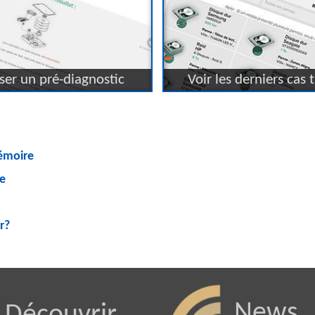
ser un pré-diagnostic
Voir les derniers cas t
mémoire
ne
r?
News