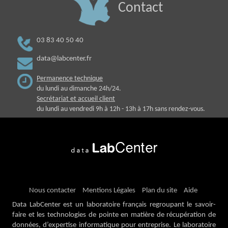
Contact
03 83 40 50 40
data@labcenter.fr
Permanence technique
du lundi au dimanche 24h/24.
Secrétariat et accueil client
du lundi au vendredi 9h à 12h - 13h à 17h sans rendez-vous.
Nous contacter
Mentions Légales
Plan du site
Aide
Data LabCenter est un laboratoire français regroupant le savoir-
faire et les technologies de pointe en matière de récupération de
données, d’expertise informatique pour entreprise. Le laboratoire