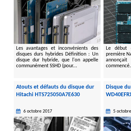
Les avantages et inconvénients des
Le début 
disques durs hybrides Définition : Un
première N
disque dur hybride, que l'on appelle
annonçait
communément SSHD (pour...
commencé.
Atouts et défauts du disque dur
Disque du
Hitachi HTS725050A7E630
WD40EFR
6 octobre 2017
5 octobr