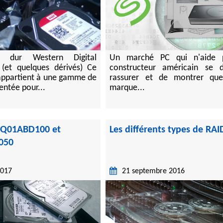
e dur Western Digital
Un marché PC qui n'aide 
et quelques dérivés) Ce
constructeur américain se 
appartient à une gamme de
rassurer et de montrer que
entée pour...
marque...
MQ01ABD100 et
Les différents types de RAI
050
2017
21 septembre 2016