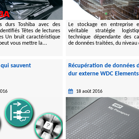
s durs Toshiba avec des
Le stockage en entreprise 
dentifiés Têtes de lectures
véritable stratégie logist
s Un bruit caractéristique
technique dépendante des ca
peut vous mettre la...
de données traitées, du niveau 
 qui sauvent
Récupération de données 
dur externe WDC Elements
2016
18 août 2016