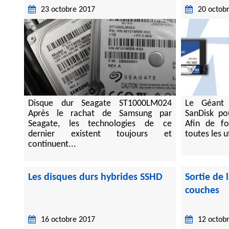
Récupération de données HP
23 octobre 2017
20 octob
Récupération de données DE
Récupération de données LS
Récupération de données sur
Récupération de donné
Récupération de données RAID 0
Disque dur Seagate ST1000LM024
Le Géant 
Récupération de données RAID 1
Après le rachat de Samsung par
SanDisk pou
Récupération de données RAID 5
Seagate, les technologies de ce
Afin de fo
Récupération de données RAID 6
dernier existent toujours et
toutes les ut
continuent...
Les disques durs hybrides SSHD
Sortie de
couches
16 octobre 2017
12 octob