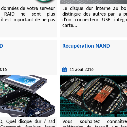
 données de votre serveur
Le disque dur interne au boi
e RAID ne sont plus
distingue des autres par la p
, il est important de ne pas
d’un connecteur USB intég
carte...
DD
Récupération NAND
2016
11 août 2016
, Quel disque dur / ssd
Vous souhaitez connait