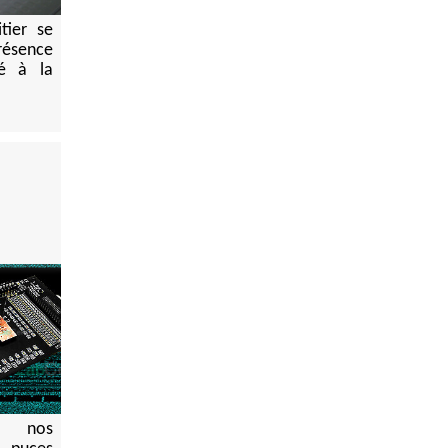
tier se
résence
ré à la
re nos