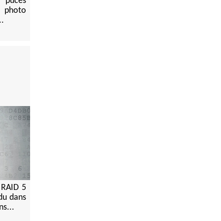
s puces
e photo
..
 RAID 5
du dans
ns...