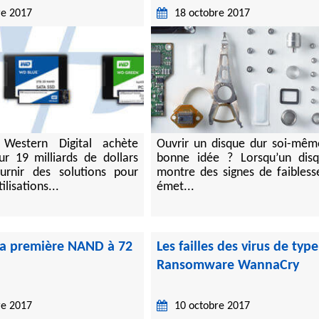
re 2017
18 octobre 2017
LL
I MegaRAID
 serveur IBM
es RAID
Western Digital achète
Ouvrir un disque dur soi-mêm
r 19 milliards de dollars
bonne idée ? Lorsqu’un dis
urnir des solutions pour
montre des signes de faibless
ilisations...
émet...
 la première NAND à 72
Les failles des virus de type
Ransomware WannaCry
re 2017
10 octobre 2017