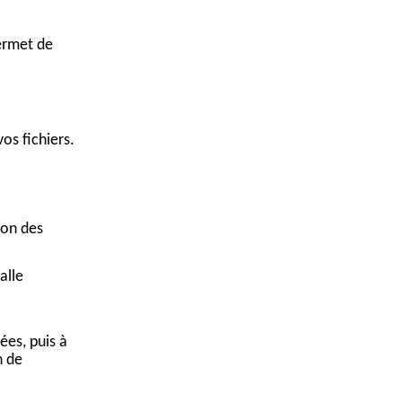
ermet de
vos fichiers.
ion des
alle
ées, puis à
n de