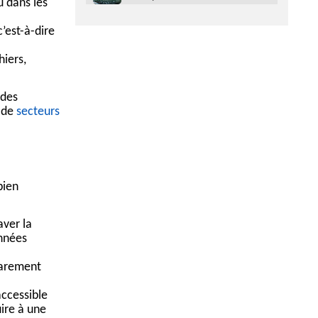
u dans les
’est-à-dire
hiers,
 des
, de
secteurs
bien
aver la
onnées
rarement
accessible
uire à une