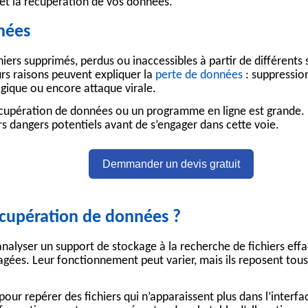
et la
récupération de vos données
.
nnées
hiers supprimés, perdus ou inaccessibles à partir de différents 
urs raisons peuvent expliquer la
perte de données
: suppressio
ogique ou encore attaque virale.
récupération de données
ou un
programme
en ligne est grande. I
rs dangers potentiels avant de s’engager dans cette voie.
Demmander un devis gratuit
écupération de données ?
nalyser un support de stockage à la recherche de fichiers effa
gées. Leur fonctionnement peut varier, mais ils reposent tous
ur repérer des fichiers qui n’apparaissent plus dans l’interfa