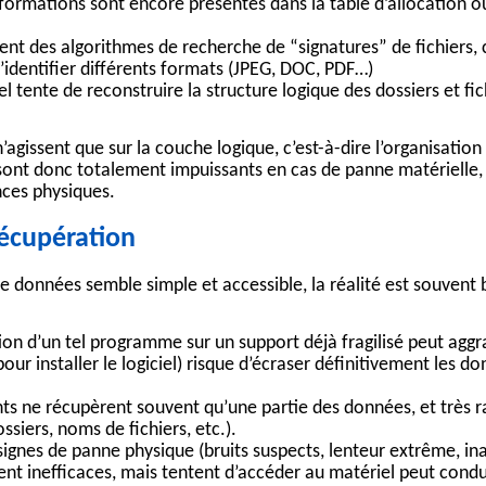
nformations sont encore présentes dans la table d’allocation o
ent des algorithmes de recherche de “signatures” de fichiers, c
’identifier différents formats (JPEG, DOC, PDF…)
el tente de reconstruire la structure logique des dossiers et fic
’agissent que sur la couche logique, c’est-à-dire l’organisation
s sont donc totalement impuissants en cas de panne matérielle
nces physiques.
 récupération
 de données
semble simple et accessible, la réalité est souvent 
tion d’un tel programme sur un support déjà fragilisé peut aggr
pour installer le logiciel) risque d’écraser définitivement les d
ants ne récupèrent souvent qu’une partie des données, et très 
ssiers, noms de fichiers, etc.).
signes de panne physique (bruits suspects, lenteur extrême, in
ment inefficaces, mais tentent d’accéder au matériel peut cond