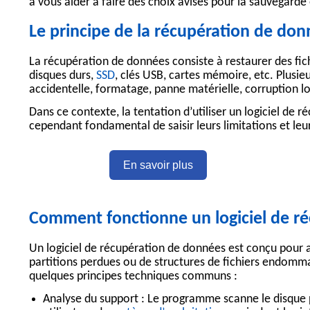
à vous aider à faire des choix avisés pour la sauvegarde 
Le principe de la récupération de do
La
récupération de données
consiste à restaurer des fic
disques durs,
SSD
, clés USB, cartes mémoire, etc. Plusie
accidentelle, formatage, panne matérielle, corruption l
Dans ce contexte, la tentation d’utiliser un
logiciel de 
cependant fondamental de saisir leurs limitations et leu
En savoir plus
Comment fonctionne un logiciel de r
Un
logiciel de récupération de données
est conçu pour a
partitions perdues ou de structures de fichiers endomma
quelques principes techniques communs :
Analyse du support :
Le programme scanne le disque po