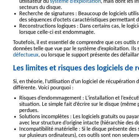
utilisateur du
système d’exploitation
, mais dont les i
secteurs du disque.
Recherche de signatures :
Beaucoup de logiciels utilis
des séquences d’octets caractéristiques permettant d
Reconstructions logiques :
Dans certains cas, le logici
lorsque celle-ci est endommagée.
Toutefois, il est essentiel de comprendre que ces outils n
données telle que vue par le système d’exploitation. Il
défectueux
, ou lorsque le support présente des défailla
Les limites et risques des logiciels de
Si, en théorie, l’utilisation d’un
logiciel de récupération
différente. Voici pourquoi :
Risques d’endommagement :
L’installation et l’exécu
situation. Le simple fait d’écrire sur le disque (même 
perdues.
Solutions incomplètes :
Les logiciels gratuits ou pay
avec leur structure d’origine intacte (hiérarchie des do
Incompatibilité matérielle :
Si le disque présente des 
sur plusieurs ordinateurs), ces outils sont non seule