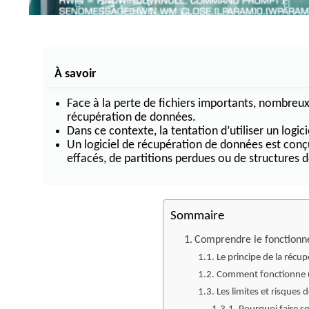
Récupération de données HP
Récupération de données DE
Récupération de données LS
Récupération de données sur
À savoir
Récupération de donné
Face à la perte de fichiers importants, nombreux 
récupération de données.
Récupération de données RAID 0
Dans ce contexte, la tentation d’utiliser un log
Récupération de données RAID 1
Un logiciel de récupération de données est conç
Récupération de données RAID 5
effacés, de partitions perdues ou de structures
Récupération de données RAID 6
Sommaire
Comprendre le fonctionne
Le principe de la récu
Comment fonctionne un
Les limites et risques 