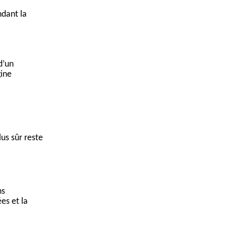
ndant la
d’un
gine
us sûr reste
ns
es et la